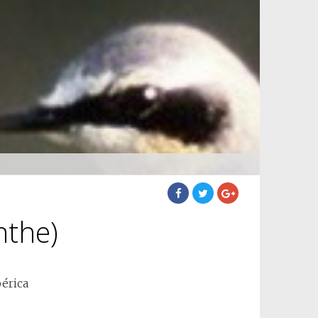
nthe)
bérica