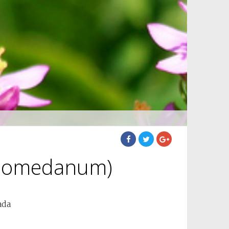
 somedanum)
ada